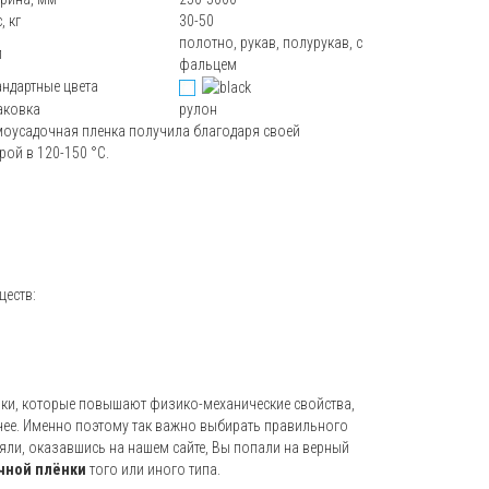
, кг
30-50
полотно, рукав, полурукав, с
п
фальцем
андартные цвета
аковка
рулон
оусадочная пленка получила благодаря своей
рой в 120-150 °С.
ществ:
ки, которые повышают физико-механические свойства,
чее. Именно поэтому так важно выбирать правильного
няли, оказавшись на нашем сайте, Вы попали на верный
чной плёнки
того или иного типа.