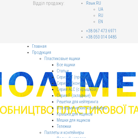
Відділ продажу:
Язык RU
UA
RU
EN
+38 067 473 6971
+38 050 014 0485
Главная
Продукция
Пластиковые ящики
Все ящики
Статьи
Серия ST (прямые)
Серия N (конусные)
Серия ALC (с крышкой)
Серия F (складные)
Решетки для кейтеринга
Изотермические контейнеры
Крышка для ящиков
Мешки для ящиков
Тележки
Паллеты и контейнеры