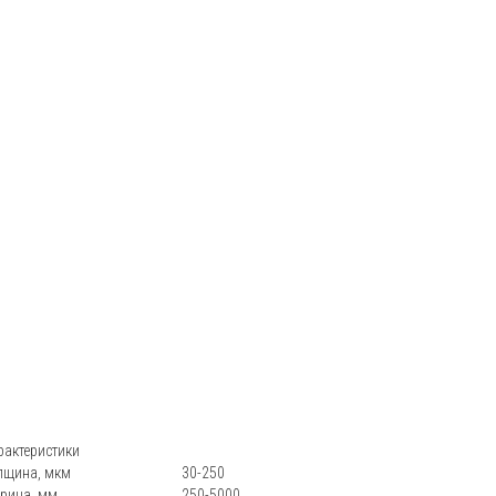
рактеристики
лщина, мкм
30-250
рина, мм
250-5000