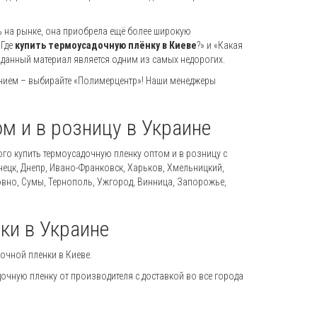
ь на рынке, она приобрела ещё более широкую
«Где
купить термоусадочную плёнку в Киеве
?» и «Какая
– данный материал является одним из самых недорогих.
етением – выбирайте «Полимерцентр»! Наши менеджеры
м и в розницу в Украине
го купить термоусадочную пленку оптом и в розницу с
нецк, Днепр, Ивано-Франковск, Харьков, Хмельницкий,
Ровно, Сумы, Тернополь, Ужгород, Винница, Запорожье,
ки в Украине
чной пленки в Киеве.
очную пленку от производителя с доставкой во все города