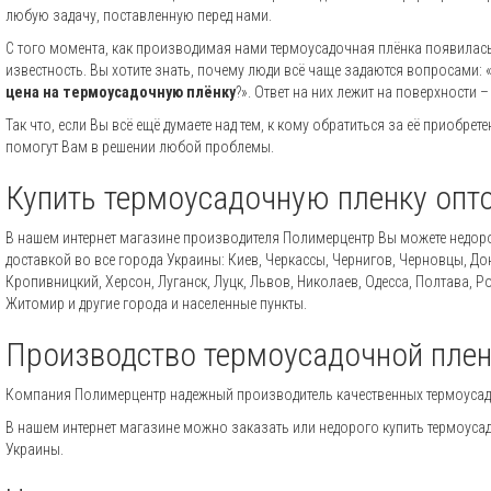
любую задачу, поставленную перед нами.
С того момента, как производимая нами термоусадочная плёнка появилас
известность. Вы хотите знать, почему люди всё чаще задаются вопросами: 
цена на термоусадочную плёнку
?». Ответ на них лежит на поверхности 
Так что, если Вы всё ещё думаете над тем, к кому обратиться за её приобр
помогут Вам в решении любой проблемы.
Купить термоусадочную пленку опто
В нашем интернет магазине производителя Полимерцентр Вы можете недоро
доставкой во все города Украины: Киев, Черкассы, Чернигов, Черновцы, До
Кропивницкий, Херсон, Луганск, Луцк, Львов, Николаев, Одесса, Полтава, 
Житомир и другие города и населенные пункты.
Производство термоусадочной плен
Компания Полимерцентр надежный производитель качественных термоусадо
В нашем интернет магазине можно заказать или недорого купить термоусад
Украины.