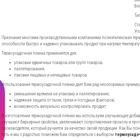
Вес
Ти
Ст
Уп
Признание многими производственными компаниями полиэтиленовая терм
способности быстро и надежно упаковывать продукт при нагреве температу
Термоусадочная пленка применяется для:
упаковки единичных товаров или групп товаров;
паллетирования;
паковки пищевых и непищевых товаров.
Использование термоусадочной пленки дает Вам ряд неоспоримых преиму
уменьшение времени на упаковку и паллетирование;
надежная защита от пыли, грязи и погодных факторов;
возможность визуально контролировать продукт.​
В изготовлении термоусадочной пленки мы используем улучшающие добав
улучшают барьерные свойства, увеличивают сопротивление проколу и про
производителя, который ручается за качество своей продукции. Как Вы по
путь и мы с радостью поможем Вам определиться с выбором
термоусадо