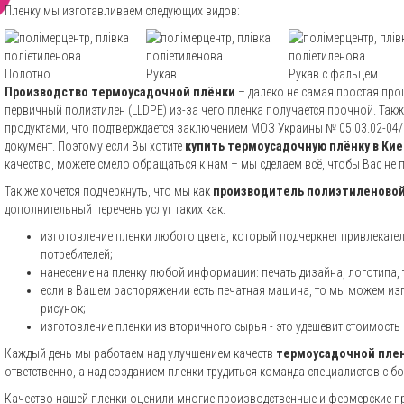
Пленку мы изготавливаем следующих видов:
Полотно
Рукав
Рукав с фальцем
Производство термоусадочной плёнки
– далеко не самая простая про
первичный полиэтилен (LLDPE) из-за чего пленка получается прочной. Так
продуктами, что подтверждается заключением МОЗ Украины № 05.03.02-04/
документ. Поэтому если Вы хотите
купить термоусадочную плёнку в Кие
качество, можете смело обращаться к нам – мы сделаем всё, чтобы Вас не п
Так же хочется подчеркнуть, что мы как
производитель полиэтиленовой
дополнительный перечень услуг таких как:
изготовление пленки любого цвета, который подчеркнет привлекате
потребителей;
нанесение на пленку любой информации: печать дизайна, логотипа, 
если в Вашем распоряжении есть печатная машина, то мы можем изг
рисунок;
изготовление пленки из вторичного сырья - это удешевит стоимость 
Каждый день мы работаем над улучшением качеств
термоусадочной пле
ответственно, а над созданием пленки трудиться команда специалистов с 
Качество нашей пленки оценили многие производственные и фермерские пр