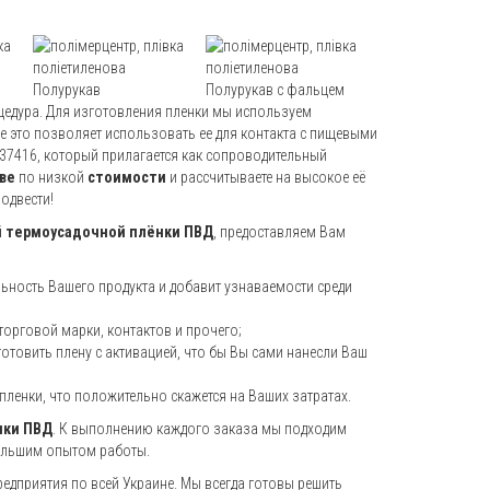
Полурукав
Полурукав с фальцем
цедура. Для изготовления пленки мы используем
же это позволяет использовать ее для контакта с пищевыми
37416, который прилагается как сопроводительный
ве
по низкой
стоимости
и рассчитываете на высокое её
одвести!
 термоусадочной плёнки ПВД
, предоставляем Вам
льность Вашего продукта и добавит узнаваемости среди
торговой марки, контактов и прочего;
отовить плену с активацией, что бы Вы сами нанесли Ваш
пленки, что положительно скажется на Ваших затратах.
нки ПВД
. К выполнению каждого заказа мы подходим
большим опытом работы.
едприятия по всей Украине. Мы всегда готовы решить