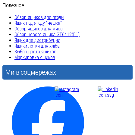
Полезное
Обзор ящиков для ягоды
Ящик под ягоду "чешка"
Обзор ящиков для мяса
Обзор нового ящика ST6412(E1)
Ящик для дистрибуции
Ящики-лотки для хліба
Выбор цвета ящиков
Маркировка ящиков
Ми в соцмережах