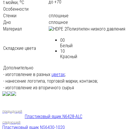
o
до +70
t мoйки,
С
Особенности
Стенки
сплошные
Дно
сплошное
Материал
Полиэтилен низкого давления
00
Белый
Складские цвета
10
Красный
Дополнительно
- изготовление в разных
цветах
;
- нанесение логотипа, торговой марки, контаков;
- изготовление из вторичного сырья
предыдущий
Пластиковый ящик N6428-ALC
следующий
Пластиковый ящик NS6430-1020