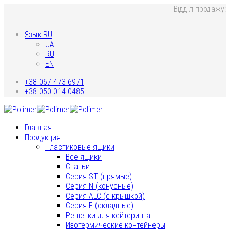
Відділ продажу:
Язык RU
UA
RU
EN
+38 067 473 6971
+38 050 014 0485
Главная
Продукция
Пластиковые ящики
Все ящики
Статьи
Серия ST (прямые)
Серия N (конусные)
Серия ALC (с крышкой)
Серия F (складные)
Решетки для кейтеринга
Изотермические контейнеры