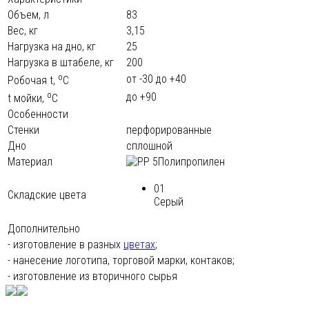
Объем, л
83
Вес, кг
3,15
Нагрузка на дно, кг
25
Нагрузка в штабеле, кг
200
o
от -30 до +40
Робочая t,
С
o
до +90
t мoйки,
С
Особенности
Стенки
перфорированные
Дно
сплошной
Материал
Полипропилен
01
Складские цвета
Серый
Дополнительно
- изготовление в разных
цветах
;
- нанесение логотипа, торговой марки, контаков;
- изготовление из вторичного сырья