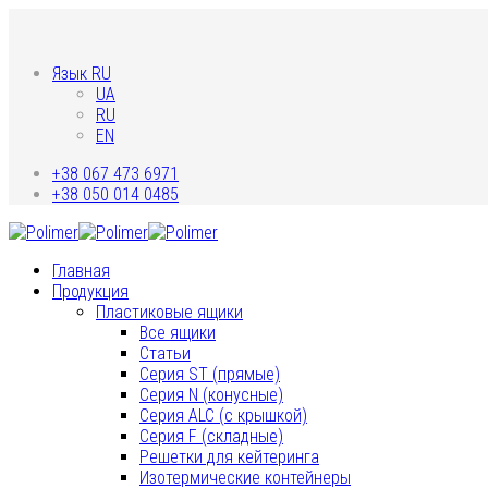
Язык RU
UA
RU
EN
+38 067 473 6971
+38 050 014 0485
Главная
Продукция
Пластиковые ящики
Все ящики
Статьи
Серия ST (прямые)
Серия N (конусные)
Серия ALC (с крышкой)
Серия F (складные)
Решетки для кейтеринга
Изотермические контейнеры