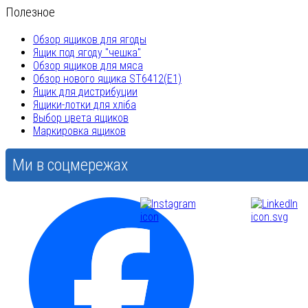
Полезное
Обзор ящиков для ягоды
Ящик под ягоду "чешка"
Обзор ящиков для мяса
Обзор нового ящика ST6412(E1)
Ящик для дистрибуции
Ящики-лотки для хліба
Выбор цвета ящиков
Маркировка ящиков
Ми в соцмережах