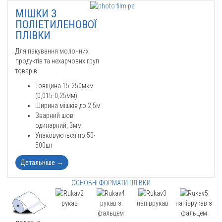
МІШКИ З
ПОЛІЕТИЛЕНОВОЇ
ПЛІВКИ
Для пакування молочних
продуктів та нехарчових груп
товарів
Товщина 15-250мкм
(0,015-0,25мм)
Ширина мішків до 2,5м
Зварний шов
одинарний, 3мм
Упаковуються по 50-
500шт
Детальніше
→
ОСНОВНІ ФОРМАТИ ПЛІВКИ
рукав
рукав з
напіврукав
напіврукав з
фальцем
фальцем