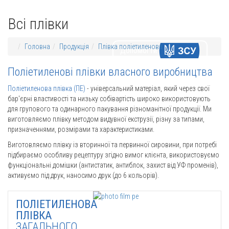
Всі плівки
Головна
Продукція
Плівка поліетиленова
Допомогти
Поліетиленові плівки власного виробництва
Поліетиленова плівка (ПЕ)
- універсальний матеріал, який через свої
бар'єрні властивості та низьку собівартість широко використовують
для групового та одинарного пакування різноманітної продукції. Ми
виготовляємо плівку методом видувної екструзії, різну за типами,
призначеннями, розмірами та характеристиками.
Виготовляємо плівку із вторинної та первинної сировини, при потребі
підбираємо особливу рецептуру згідно вимог клієнта, використовуємо
функціональні домішки (антистатик, антиблок, захист від УФ променів),
активуємо під друк, наносимо друк (до 6 кольорів).
ПОЛІЕТИЛЕНОВА
ПЛІВКА
ЗАГАЛЬНОГО