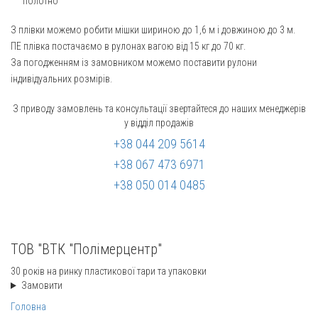
полотно
З плівки можемо робити мішки шириною до 1,6 м і довжиною до 3 м.
ПЕ плівка постачаємо в рулонах вагою від 15 кг до 70 кг.
За погодженням із замовником можемо поставити рулони
індивідуальних розмірів.
З приводу замовлень та консультації звертайтеся до наших менеджерів
у відділ продажів
+38 044 209 5614
+38 067 473 6971
+38 050 014 0485
migliori orologi replica
replica rolex
fausse rolex
replica rolex
replica
watches
ТОВ "ВТК "Полімерцентр"
30 років на ринку пластикової тари та упаковки
Замовити
Головна