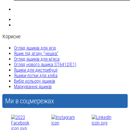
Корисне
Огляд ящиків для ягід
Ящик під ягоду "чешка"
Огляд ящиків для м'яса
Огляд нового ящика ST6412(E1)
Ящики для дистрибуції
Ящики-лотки для хліба
Вибір кольору ящиків
Маркування ящиків
Ми в соцмережах