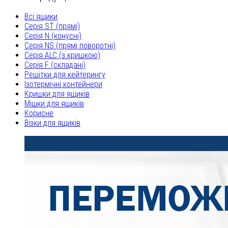
Всі ящики
Серія ST (прямі)
Серія N (конусні)
Серія NS (прямі поворотні)
Серія ALC (з кришкою)
Серія F (складані)
Решітки для кейтерингу
Ізотермічні контейнери
Кришки для ящиків
Мішки для ящиків
Корисне
Візки для ящиків