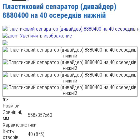
Пластиковий сепаратор (дивайдер)
8880400 на 40 осередків нижній
Увеличить изображение
tr>
Розміри
Зовнішні,
558x357x60
мм
Характеристики
К-сть
40 (8*5)
отворів