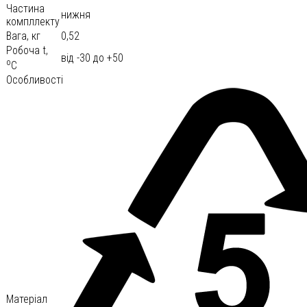
Частина
нижня
компллекту
Вага, кг
0,52
Робоча t,
від -30 до +50
o
С
Особливості
Матеріал