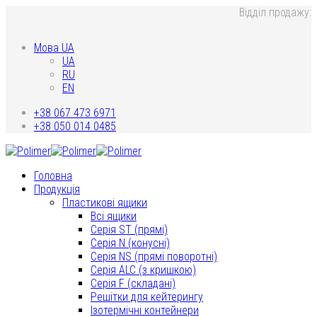
Відділ продажу:
Мова UA
UA
RU
EN
+38 067 473 6971
+38 050 014 0485
Головна
Продукція
Пластикові ящики
Всі ящики
Серія ST (прямі)
Серія N (конусні)
Серія NS (прямі поворотні)
Серія ALC (з кришкою)
Серія F (складані)
Решітки для кейтерингу
Ізотермічні контейнери