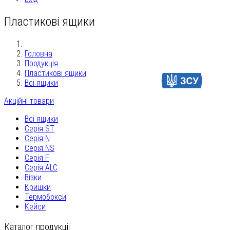
Пластикові ящики
Головна
Продукція
Пластикові ящики
Допомогти
Всі ящики
Акційні товари
Всі ящики
Серія ST
Серія N
Серія NS
Серія F
Серія ALC
Візки
Кришки
Термобокси
Кейси
Каталог продукції