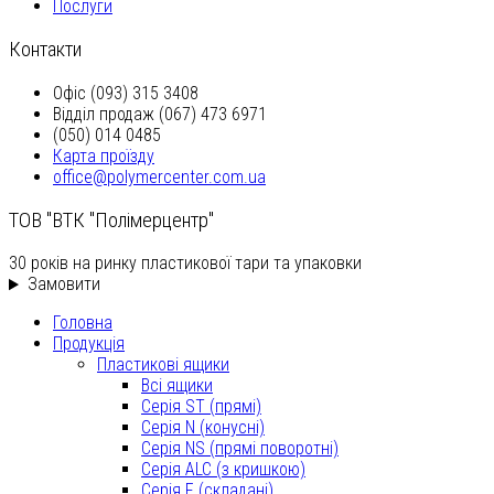
Послуги
Контакти
Офіс (093) 315 3408
Відділ продаж (067) 473 6971
(050) 014 0485
Карта проїзду
office@polymercenter.com.ua
ТОВ "ВТК "Полімерцентр"
30 років на ринку пластикової тари та упаковки
Замовити
Головна
Продукція
Пластикові ящики
Всі ящики
Серія ST (прямі)
Серія N (конусні)
Серія NS (прямі поворотні)
Серія ALC (з кришкою)
Серія F (складані)