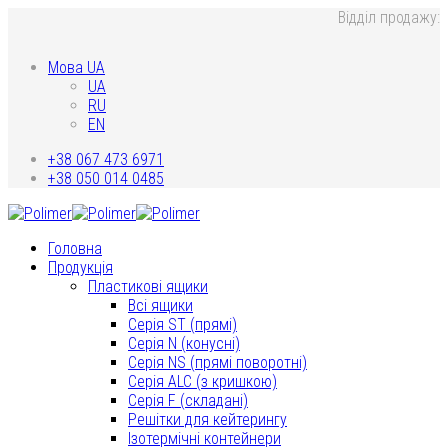
Відділ продажу:
Мова UA
UA
RU
EN
+38 067 473 6971
+38 050 014 0485
Головна
Продукція
Пластикові ящики
Всі ящики
Серія ST (прямі)
Серія N (конусні)
Серія NS (прямі поворотні)
Серія ALC (з кришкою)
Серія F (складані)
Решітки для кейтерингу
Ізотермічні контейнери