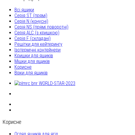
Всі ящики
Серія ST (прямі)
Серія N (конусні)
Серія NS (прямі поворотні)
Серія ALC (з кришкою)
Серія F (складані)
Решітки для кейтерингу
Ізотермічні контейнери
Кришки для ящиків
Мішки для ящиків
Корисне
Візки для ящиків
Корисне
Огляд ящиків для ягід