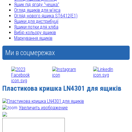
Ящик під ягоду "чешка"
Огляд ящиків для м'яса
Огляд нового ящика ST6412(E1)
Ящики для дистрибуції
Ящики-лотки для хліба
Вибір кольору ящиків
Маркування ящиків
Ми в соцмережах
Пластикова кришка LN4301 для ящиків
Увеличить изображение