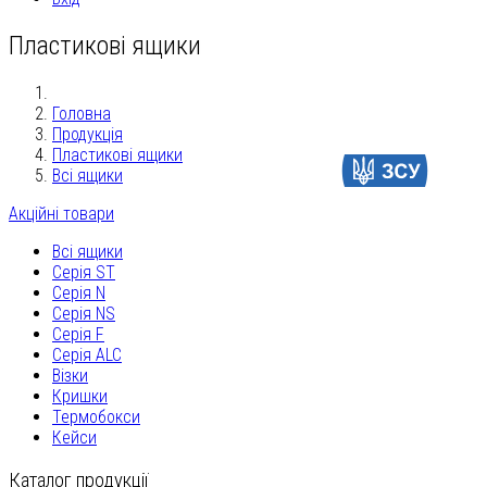
Пластикові ящики
Головна
Продукція
Пластикові ящики
Допомогти
Всі ящики
Акційні товари
Всі ящики
Серія ST
Серія N
Серія NS
Серія F
Серія ALC
Візки
Кришки
Термобокси
Кейси
Каталог продукції