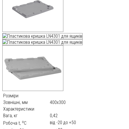
Розміри
Зовнішні, мм
400х300
Характеристики
Вага, кг
0,42
o
від -20 до +50
Робоча t,
С