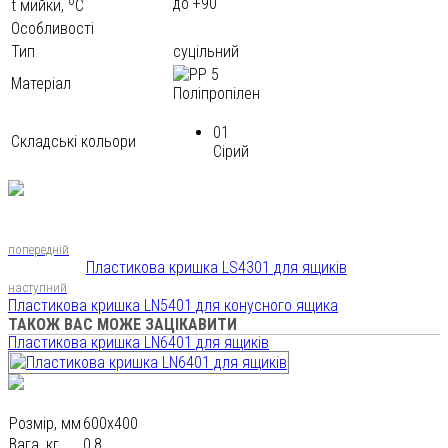
o
до +90
t мийки,
С
Особливості
Тип
суцільний
Матеріал
Поліпропілен
01
Складські кольори
Сірий
попередній
Пластикова кришка LS4301 для ящиків
наступний
Пластикова кришка LN5401 для конусного ящика
ТАКОЖ ВАС МОЖЕ ЗАЦІКАВИТИ
Пластикова кришка LN6401 для ящиків
Розмір, мм
600х400
Вага, кг
0,8