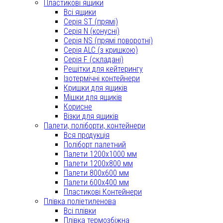
Пластикові ящики
Всі ящики
Серія ST (прямі)
Серія N (конусні)
Серія NS (прямі поворотні)
Серія ALC (з кришкою)
Серія F (складані)
Решітки для кейтерингу
Ізотермічні контейнери
Кришки для ящиків
Мішки для ящиків
Корисне
Візки для ящиків
Палети, поліборти, контейнери
Вся продукція
Поліборт палетний
Палети 1200x1000 мм
Палети 1200x800 мм
Палети 800x600 мм
Палети 600x400 мм
Пластикові Контейнери
Плівка поліетиленова
Всі плівки
Плівка термозбіжна