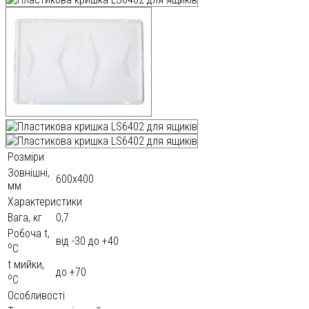
Розміри
Зовнішні,
600х400
мм
Характеристики
Вага, кг
0,7
Робоча t,
від -30 до +40
o
С
t мийки,
до +70
o
С
Особливості