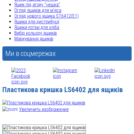
Ящик під ягоду "чешка"
Огляд ящиків для м'яса
Огляд нового ящика ST6412(E1)
Ящики для дистрибуції
Ящики-лотки для хліба
Вибір кольору ящиків
Маркування ящиків
Ми в соцмережах
Пластикова кришка LS6402 для ящиків
Увеличить изображение