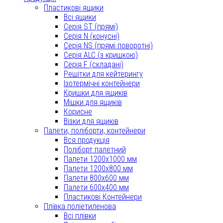
Пластикові ящики
Всі ящики
Серія ST (прямі)
Серія N (конусні)
Серія NS (прямі поворотні)
Серія ALC (з кришкою)
Серія F (складані)
Решітки для кейтерингу
Ізотермічні контейнери
Кришки для ящиків
Мішки для ящиків
Корисне
Візки для ящиків
Палети, поліборти, контейнери
Вся продукція
Поліборт палетний
Палети 1200x1000 мм
Палети 1200x800 мм
Палети 800x600 мм
Палети 600x400 мм
Пластикові Контейнери
Плівка поліетиленова
Всі плівки