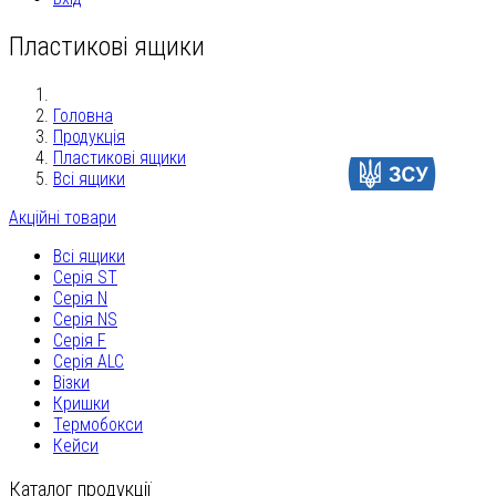
Пластикові ящики
Головна
Продукція
Пластикові ящики
Допомогти
Всі ящики
Акційні товари
Всі ящики
Серія ST
Серія N
Серія NS
Серія F
Серія ALC
Візки
Кришки
Термобокси
Кейси
Каталог продукції