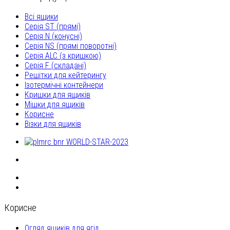
Всі ящики
Серія ST (прямі)
Серія N (конусні)
Серія NS (прямі поворотні)
Серія ALC (з кришкою)
Серія F (складані)
Решітки для кейтерингу
Ізотермічні контейнери
Кришки для ящиків
Мішки для ящиків
Корисне
Візки для ящиків
Корисне
Огляд ящиків для ягід