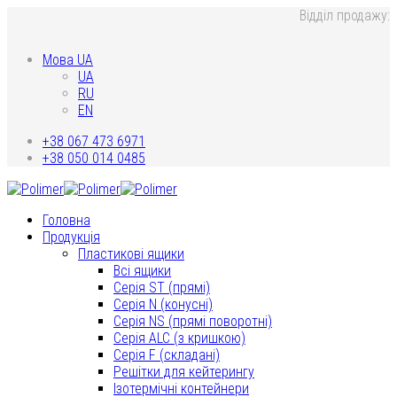
Відділ продажу:
Мова UA
UA
RU
EN
+38 067 473 6971
+38 050 014 0485
Головна
Продукція
Пластикові ящики
Всі ящики
Серія ST (прямі)
Серія N (конусні)
Серія NS (прямі поворотні)
Серія ALC (з кришкою)
Серія F (складані)
Решітки для кейтерингу
Ізотермічні контейнери