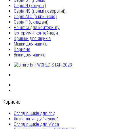
Серія ST (прямі)
Серія N (конусні)
Серія NS (прямі поворотні)
Серія ALC (з кришкою)
Серія F (складані)
Решітки для кейтерингу
Ізотермічні контейнери
Кришки для ящиків
Мішки для ящиків
Корисне
Візки для ящиків
Корисне
Огляд ящиків для ягід
Ящик під ягоду "чешка"
Огляд ящиків для м'яса