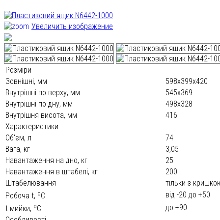
Увеличить изображение
Розміри
Зовнішні, мм
598х399х420
Внутрішні по верху, мм
545х369
Внутрішні по дну, мм
498х328
Внутрішня висота, мм
416
Характеристики
Об'єм, л
74
Вага, кг
3,05
Навантаження на дно, кг
25
Навантаження в штабелі, кг
200
Штабелювання
тільки з кришко
o
від -20 до +50
Робоча t,
С
o
до +90
t мийки,
С
Особливості