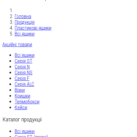
Головна
Продукція
Пластикові ящики
Всі ящики
Акційні товари
Всі ящики
Серія ST
Серія N
Серія NS
Серія F
Серія ALC
Візки
Кришки
Термобокси
Кейси
Каталог продукції
Всі ящики