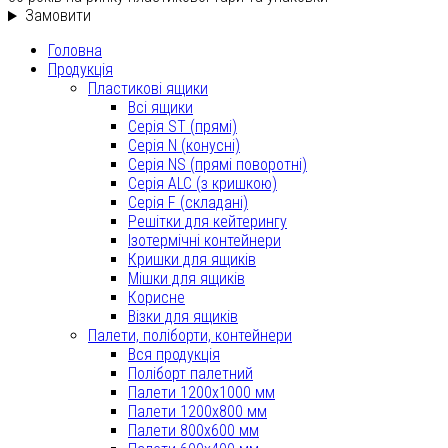
Замовити
Головна
Продукція
Пластикові ящики
Всі ящики
Серія ST (прямі)
Серія N (конусні)
Серія NS (прямі поворотні)
Серія ALC (з кришкою)
Серія F (складані)
Решітки для кейтерингу
Ізотермічні контейнери
Кришки для ящиків
Мішки для ящиків
Корисне
Візки для ящиків
Палети, поліборти, контейнери
Вся продукція
Поліборт палетний
Палети 1200x1000 мм
Палети 1200x800 мм
Палети 800x600 мм