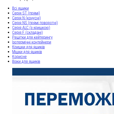
Всі ящики
Серія ST (прямі)
Серія N (конусні)
Серія NS (прямі поворотні)
Серія ALC (з кришкою)
Серія F (складані)
Решітки для кейтерингу
Ізотермічні контейнери
Кришки для ящиків
Мішки для ящиків
Корисне
Візки для ящиків