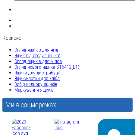
Корисне
Огляд ящиків для ягід
Ящик під ягоду "чешка"
Огляд ящиків для м'яса
Огляд нового ящика ST6412(E1)
Ящики для дистрибуції
Ящики-лотки для хліба
Вибір кольору ящиків
Маркування ящиків
Ми в соцмережах