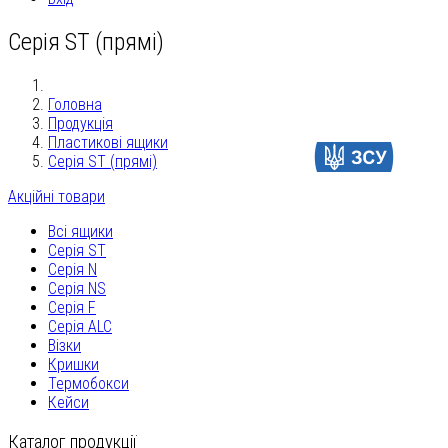
Серія ST (прямі)
Головна
Продукція
Пластикові ящики
Допомогти
Серія ST (прямі)
Акційні товари
Всі ящики
Серія ST
Серія N
Серія NS
Серія F
Серія ALC
Візки
Кришки
Термобокси
Кейси
Каталог продукції