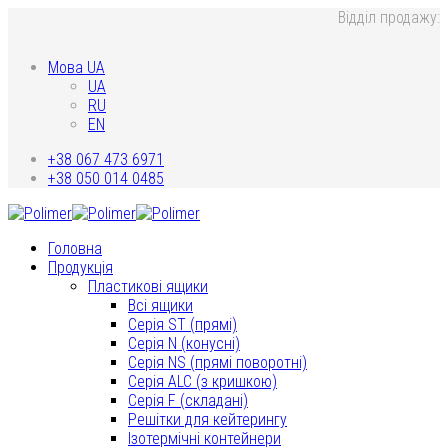
Відділ продажу:
Мова UA
UA
RU
EN
+38 067 473 6971
+38 050 014 0485
Головна
Продукція
Пластикові ящики
Всі ящики
Серія ST (прямі)
Серія N (конусні)
Серія NS (прямі поворотні)
Серія ALC (з кришкою)
Серія F (складані)
Решітки для кейтерингу
Ізотермічні контейнери