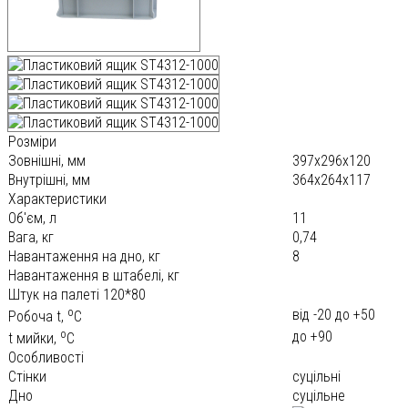
Розміри
Зовнішні, мм
397х296х120
Внутрішні, мм
364х264х117
Характеристики
Об'єм, л
11
Вага, кг
0,74
Навантаження на дно, кг
8
Навантаження в штабелі, кг
Штук на палеті 120*80
o
від -20 до +50
Робоча t,
С
o
до +90
t мийки,
С
Особливості
Стінки
суцільні
Дно
суцільне