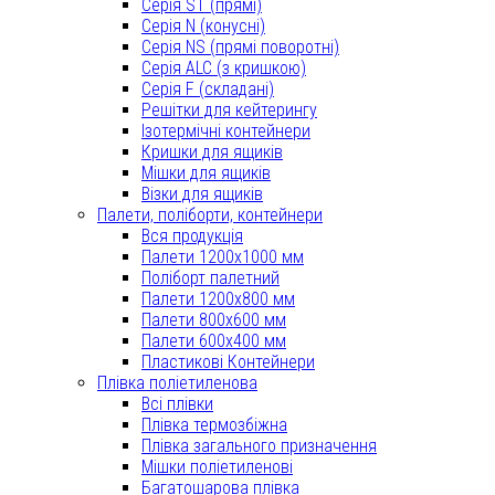
Серія ST (прямі)
Серія N (конусні)
Серія NS (прямі поворотні)
Серія ALC (з кришкою)
Серія F (складані)
Решітки для кейтерингу
Ізотермічні контейнери
Кришки для ящиків
Мішки для ящиків
Візки для ящиків
Палети, поліборти, контейнери
Вся продукція
Палети 1200x1000 мм
Поліборт палетний
Палети 1200x800 мм
Палети 800x600 мм
Палети 600x400 мм
Пластикові Контейнери
Плівка поліетиленова
Всі плівки
Плівка термозбіжна
Плівка загального призначення
Мішки поліетиленові
Багатошарова плівка