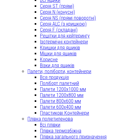
Всі ящики
Серія ST (прямі)
Серія N (конусні)
Серія NS (прямі поворотні)
Серія ALC (з кришкою)
Серія F (складані)
Решітки для кейтерингу
Ізотермічні контейнери
Кришки для ящиків
Мішки для ящиків
Корисне
Візки для ящиків
Палети, поліборти, контейнери
Вся продукція
Поліборт палетний
Палети 1200x1000 мм
Палети 1200x800 мм
Палети 800x600 мм
Палети 600x400 мм
Пластикові Контейнери
Плівка поліетиленова
Всі плівки
Плівка термозбіжна
Плівка загального призначення