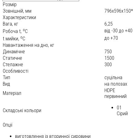
Розмір
Зовнішній, мм
796х596х150*
Характеристики
Вага, кг
6,25
o
від -30 до +40
Робоча t,
С
o
до +70
t мийки,
С
Навантаження на дно, кг
Динамічне
750
Статичне
1500
Стелажне
300
Особливості
Тип
суцільна
Вид
на полозах
HDPE
Матеріал
первинний
01
Складські кольори
Сірий
Опції
виготовлення із вторинної сировини